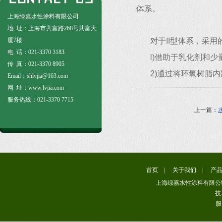
体系。
上海绿嘉水性涂料有限公司
地 址：上海市共富路268号共富大
厦7楼
对于II型体系，采
电 话：021-3370 3183
l)借助于乳化剂和
传 真：021-3370 8905
2)通过将环氧树脂
Email：shlvjia@163.com
网 址：www.lvjia.com
服务热线：021-3370 7715
上一篇：
首页
|
关于我们
|
产
上海绿嘉水性涂料有限公司 版
技
服